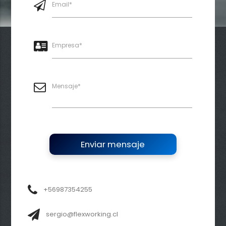
Email*
Empresa*
Mensaje*
Enviar mensaje
+56987354255
sergio@flexworking.cl