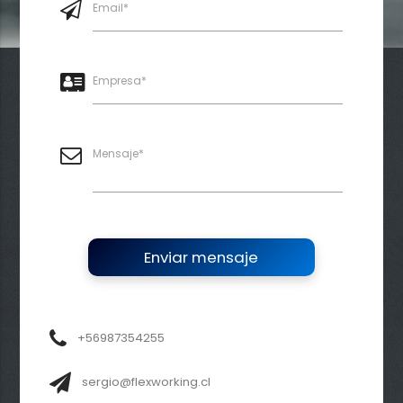
Email*
Empresa*
Mensaje*
Enviar mensaje
+56987354255
sergio@flexworking.cl