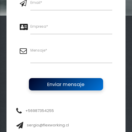
Email*
Empresa*
Mensaje*
Enviar mensaje
+56987354255
sergio@flexworking.cl